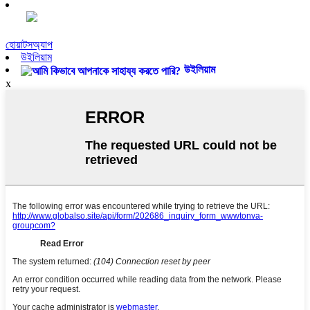
হোয়াটসঅ্যাপ
উইলিয়াম
উইলিয়াম
x