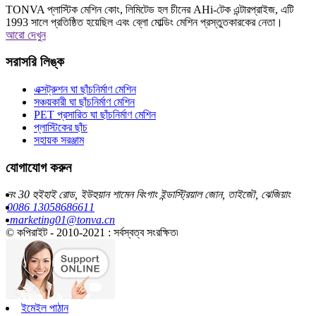
TONVA প্লাস্টিক মেশিন কোং, লিমিটেড হল চীনের AHi-টেক এন্টারপ্রাইজ, এটি
1993 সালে প্রতিষ্ঠিত হয়েছিল এবং ব্লো মোল্ডিং মেশিন প্রস্তুতকারকের নেতা।
আরো দেখুন
সরাসরি লিঙ্ক
এক্সট্রুশন ঘা ছাঁচনির্মাণ মেশিন
সঞ্চয়কারী ঘা ছাঁচনির্মাণ মেশিন
PET প্রসারিত ঘা ছাঁচনির্মাণ মেশিন
প্লাস্টিকের ছাঁচ
সহায়ক সরঞ্জাম
যোগাযোগ করুন
নং 30 হুইহাই রোড, ইউহুয়ান শামেন বিংগাং ইন্ডাস্ট্রিয়াল জোন, তাইজৌ, ঝেজিয়াং
0086 13058686611
marketing01@tonva.cn
© কপিরাইট - 2010-2021 : সর্বস্বত্ব সংরক্ষিত৷
ইমেইল পাঠান