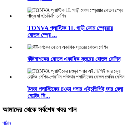
TONVA প্লাস্টিক 1L গাড়ী ফোম স্প্রেয়ার
বোতল স্প্রে ...
কীটনাশকের বোতল একাধিক স্তরের বোতল মেশিন
টনভা প্লাস্টিকের চওড়া গলার এইচডিপিই জার ব্লো
মোল্ডিং মি...
আমাদের থেকে সর্বশেষ খবর পান
পাঠান