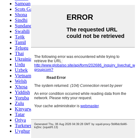
Samoan
Scots Gaelic
Shona
Sindhi
Sundanese
Swahili
Tajik
Tamil
Telugu
Thai
Ukrainian
Urdu
Uzbek
Vietnamese
Welsh
Xhosa
Yiddish
Yoruba
Zulu
Kinyarwanda
Tatar
Oriya
Turkmen
Uyghur