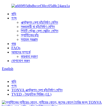
বাড়ি
পণ্য
এক্সট্রুশন ব্লো ছাঁচনির্মাণ মেশিন
সঞ্চয়কারী ঘা ছাঁচনির্মাণ মেশিন
পিইটি স্ট্রেচ ব্লো মোল্ডিং মেশিন
প্লাস্টিকের ছাঁচ
সহায়ক সরঞ্জাম
খবর
FAQs
আমাদের সম্পর্কে
কারখানা ভ্রমণ
যোগাযোগ করুন
English
বাড়ি
পণ্য
TONVA এক্সট্রুশন ব্লো ছাঁচনির্মাণ মেশিন
TVED - বৈদ্যুতিক সিরিজ (1L)