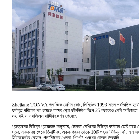
Zhejiang TONVA প্লাস্টিক মেশিন কোং, লিমিটেড 1993 সালে প্রতিষ্ঠিত হয়েছিল এ
দুর্দান্ত পরিষেবা দল রয়েছে যাদের ব্লো ছাঁচনির্মাণ শিল্পে 25 বছরেরও বেশি অভি
সহ সিই ও এসজিএস সার্টিফিকেশন পেয়েছে।
গ্রাহকদের বিভিন্ন প্রয়োজন অনুসারে, টোনভা মেশিনের বিভিন্ন কাঠামো তৈরি করে যেমন
স্তর, একক রঙ থেকে তিনটি রং, একক গহ্বর থেকে 10টি গহ্বর বিভিন্ন কাঁচামাল সহ।
ডিটারজেন্টের বোতল, প্লাস্টিকের খেলনা, পিপেট, ওষুধের বোতল ইত্যাদি।