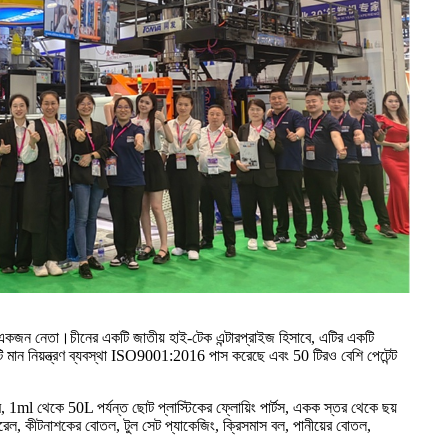
ের একজন নেতা।চীনের একটি জাতীয় হাই-টেক এন্টারপ্রাইজ হিসাবে, এটির একটি
এটি মান নিয়ন্ত্রণ ব্যবস্থা ISO9001:2016 পাস করেছে এবং 50 টিরও বেশি পেটেন্ট
টেম, 1ml থেকে 50L পর্যন্ত ছোট প্লাস্টিকের ফ্লোয়িং পার্টস, একক স্তর থেকে ছয়
ারেল, কীটনাশকের বোতল, টুল সেট প্যাকেজিং, ক্রিসমাস বল, পানীয়ের বোতল,