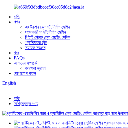
বাড়ি
পণ্য
এক্সট্রুশন ব্লো ছাঁচনির্মাণ মেশিন
সঞ্চয়কারী ঘা ছাঁচনির্মাণ মেশিন
পিইটি স্ট্রেচ ব্লো মোল্ডিং মেশিন
প্লাস্টিকের ছাঁচ
সহায়ক সরঞ্জাম
খবর
FAQs
আমাদের সম্পর্কে
কারখানা ভ্রমণ
যোগাযোগ করুন
English
বাড়ি
বৈশিষ্ট্যযুক্ত পণ্য